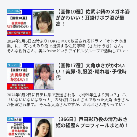
したら自宅はどこにあるのでしょうか？ そこで...
【画像10選】佐武宇綺のメガネ姿
アイドル
がかわいい！耳掛けボブ姿が最
高！
2024年5月6日22時よりTOKYO MXで放送されるドラマ「オトナの授
業」に、 河北 えみり役で出演する佐武 宇綺（さたけ うき）さん。
そんな佐竹さん、実は9nineというアイドルグループで活動していた
時にメガネキャラだった時期がある...
【画像17選】大角ゆきがかわい
タレント
い！美脚･制服姿･晴れ着･子役時
代
2024年8月2日に日テレ系で放送される「小学5年生より賢い？」に、
「いないいないばあっ！」の6代目おねえさんであった大角 ゆきさん
が出演されます。 そんな大角さんですが、おねえさんをやっていた
頃から可愛いと話題でした。 また、最近高校生...
【366日】戸田彩乃役の清乃あさ
俳優
姫の経歴＆プロフィールまとめ！