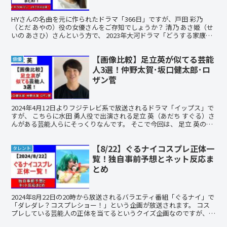
HYさんの名曲を元に作られたドラマ「366日」ですが、戸田 彩乃
（とだ あやの）役の女優さんをご存知でしょうか？ 清乃 あさ姫（せ
いの あさひ）さんという方で、 2023年大河ドラマ「どうする家康」
で家康の次女おふう役でドラマデビューをされ...
【画像比較】足立英が似てる芸能
俳優
人3選！仲野太賀･坂口健太郎･ロ
ザン菅
2024年4月12日よりフジテレビ系で放送されるドラマ「イップス」で
すが、 こちらに水田 勇人役で出演される足立 英（あだち すぐる）さ
んがある芸能人らにそっくりなんです。 そこで今回は、 足立 英の
wikiプロフィール 足立 英が似てる芸...
【8/22】ぐるナイコスプレ正体一
タレント
覧！独自事前予想とネット反応ま
とめ
2024年8月22日の20時から放送されるバラエティ番組「ぐるナイ」で
「ダレダレ？コスプレショー！」という企画が放送されます。 コス
プレしている芸能人の正体を当てるというクイズ企画なのですが、
見逃してしまった方、気になっている方、予想を...