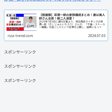
【顔画像】岸潤一郎の家族構成まとめ！妻は美人
姉さん女房！娘二人溺愛！
2024年7月3日に週刊文春より、埼玉西武ライオンズの岸
潤一郎（きし じゅんいちろう）さんが、 「不倫・ストーカ
ー騒動」を起こしたという記事を公開し、話題になってい
ました。 その岸さんのお嫁さんや息子、娘さんはどういっ
た方たちなのでしょう...
riza-trend.com
2024.07.03
スポンサーリンク
スポンサーリンク
スポンサーリンク