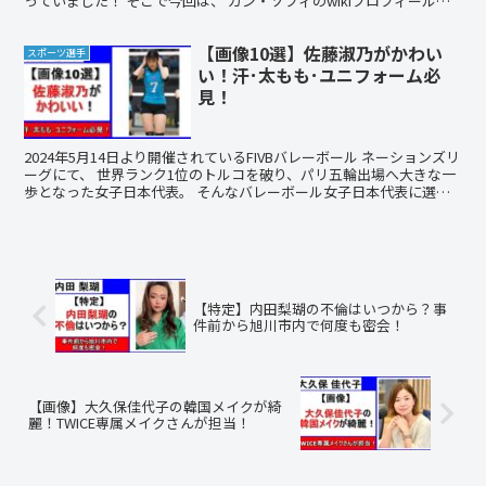
っていました！ そこで今回は、 カン・ソフィのwikiプロフィール＆
経歴まとめ カン・ソフィのかわいい...
【画像10選】佐藤淑乃がかわい
スポーツ選手
い！汗･太もも･ユニフォーム必
見！
2024年5月14日より開催されているFIVBバレーボール ネーションズリ
ーグにて、 世界ランク1位のトルコを破り、パリ五輪出場へ大きな一
歩となった女子日本代表。 そんなバレーボール女子日本代表に選出
されている佐藤 淑乃（さとう よしの）さ...
【特定】内田梨瑚の不倫はいつから？事
件前から旭川市内で何度も密会！
【画像】大久保佳代子の韓国メイクが綺
麗！TWICE専属メイクさんが担当！