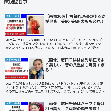
関連記事
【画像20選】古賀紗理那の後ろ姿
スポーツ選手
が最高！美尻･美脚･太もも必見！
2024年5月14日より開催されているFIVBバレーボール ネーションズリ
ーグにて、 世界ランク1位のトルコを破り、パリ五輪出場へ大きな一
歩となった女子日本代表。 その女子日本代表のキャプテンを務める
のが、古賀 紗理那（こが さりな）さんで...
【画像】志田千陽は歯列矯正でよ
スポーツ選手
り美しい！昔の八重歯も可愛すぎ
る！
2024年に開催されてパリ五輪にて、バドミントン女子ダブルスで 銅
メダルを獲得されたシダマツペアの志田 千陽（しだ ちはる）さん。
その志田さんが歯列矯正をされていたようで、それに伴って美しさが
倍増したようです！ そこで今回は、 志田千陽の...
【画像】志田千陽はハーフ？母は
スポーツ選手
相当美人！？両親の顔を調査！