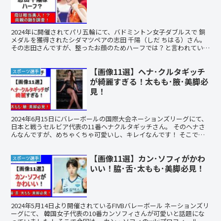
2024年に開催されてパリ五輪にて、バドミントン女子ダブルスで 銅
メダルを獲得されたシダマツペアの志田 千陽（しだ ちはる）さん。
その志田さんですが、整ったお顔のためハーフでは？と言われていま
す。 そこで今回は、 志田千陽のwikiプロフ...
【画像11選】ヘナ･クルタギッチ
スポーツ選手
が綺麗すぎる！太もも･腋･美脚必
見！
2024年6月15日にバレーボールの国際大会ネーションズリーグにて、
日本と戦うセルビア代表の11番ヘナクルタギッチさん。 そのヘナさ
んなんですが、めちゃくちゃ可愛いし、キレイなんです！ そこで今
回は、 ヘナ・クルタギッチのwikiプロフィ...
【画像11選】カン･ソフィがかわ
スポーツ選手
いい！脇･舌･太もも･美脚必見！
2024年5月14日より開催されているFIVBバレーボール ネーションズリ
ーグにて、 韓国女子代表の10番カンソフィさんが可愛いと話題にな