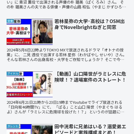
い」に 青沼 薫役で出演される声優の朴 璐美（ぱく ろみ）さん。 そ
の朴 璐美さんの夫である俳優・声優の山路 和弘（やまじ かずひろ）
さんが 進撃の巨人に出演していたの...
若林星弥の大学･高校は？OSM出
俳優
身でNovelbrightねぎと同窓
2024年5月6日22時よりTOKYO MXで放送されるドラマ「オトナの授
業」に、 二見 透役で出演する若林 星弥（わかばやし せいや）さん。
そんな若林さんの出身高校・大学をご存知でしょうか？ そこで今回
は、 若林星弥のwikiプロフィー...
【動画】山口陽世がラミレスに危
アイドル
険球！？退場案件のストレート！
2024年6月21日21時から23日19時までYoutubeでライブ放送される
「日向坂46時間TV」にて、 「ぱる」こと山口 陽世（やまぐち はる
よ）さんが「ラミレスに危険球を投げた！？」 というのが話題にな
っていました。 そこで今回は、 ...
田中洸希に兄弟はいる？溺愛弟エ
タレント
ピソードと家族構成まとめ！