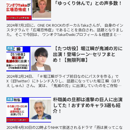
「ゆっくり休んで」との声多数！
2024年7月2日に、ONE OK ROCKのボーカルTakaさんが、 自身のイン
スタグラムで「広場恐怖症」であることを告白され、話題となりまし
た。 そこで今回は、 ワンオクTakaのwikiプロフィール＆経歴まとめ
ワンオクTakaが広場...
【たつ坊役】堀江瞬が鬼滅の刃に
声優
出演！登場シーン･セリフまと
め！【無限列車】
2024年2月24日、「＃堀江瞬がライブ前日なのにパスタを作る」で
X（旧Twitter）にトレンド入りし、 話題になっていた堀江 瞬（ほり
え しゅん）さん。 実は、「鬼滅の刃」に出演していたのをご存知で
しょうか？ そこで今回は、 堀江瞬はT...
朴璐美の旦那は進撃の巨人に出演
声優
してた！おすすめキャラ3選も紹
介！
2024年4月30日の22時よりNHKで放送されるドラマ「燕は戻ってこな