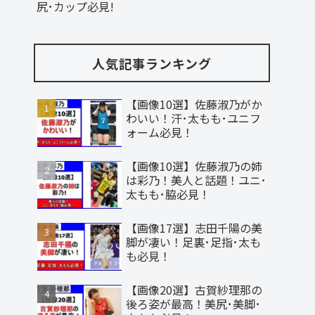
尻･カップ必見!
人気記事ランキング
【画像10選】佐藤淑乃がか
わいい！汗･太もも･ユニフ
ォーム必見！
【画像10選】佐藤淑乃の姉
は彩乃！美人と話題！ユニ･
太もも･脇必見！
【画像17選】志田千陽の美
脚が凄い！足裏･足指･太も
も必見！
【画像20選】古賀紗理那の
後ろ姿が最高！美尻･美脚･