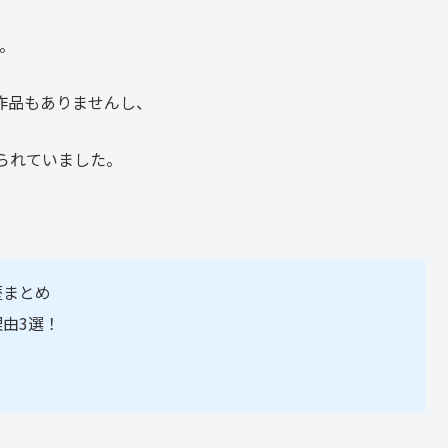
す。
作品もありませんし、
られていました。
歴まとめ
由3選！