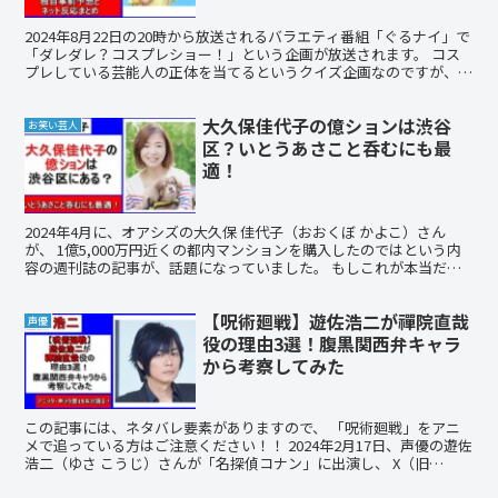
2024年8月22日の20時から放送されるバラエティ番組「ぐるナイ」で
「ダレダレ？コスプレショー！」という企画が放送されます。 コス
プレしている芸能人の正体を当てるというクイズ企画なのですが、
見逃してしまった方、気になっている方、予想を...
大久保佳代子の億ションは渋谷
お笑い芸人
区？いとうあさこと呑むにも最
適！
2024年4月に、オアシズの大久保 佳代子（おおくぼ かよこ）さん
が、 1億5,000万円近くの都内マンションを購入したのではという内
容の週刊誌の記事が、話題になっていました。 もしこれが本当だと
したら自宅はどこにあるのでしょうか？ そこで...
【呪術廻戦】遊佐浩二が禪院直哉
声優
役の理由3選！腹黒関西弁キャラ
から考察してみた
この記事には、ネタバレ要素がありますので、 「呪術廻戦」をアニ
メで追っている方はご注意ください！！ 2024年2月17日、声優の遊佐
浩二（ゆさ こうじ）さんが「名探偵コナン」に出演し、 X（旧
Twitter）でトレンド入りしていました。 ...