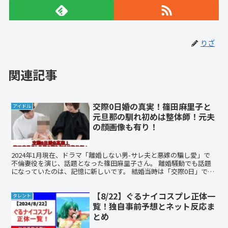
りざ
関連記事
交際0日婚の真実！篠田麻里子と
アイドル
元旦那の馴れ初めは整体師！元夫
の顔画像も有り！
2024年1月現在、ドラマ「離婚しない男-サレ夫と悪嫁の騙し愛」で
不倫妻役を演じ、話題となった篠田麻里子さん。 離婚騒動でも話題
になっていたのは、記憶に新しいです。 結婚当時は「交際0日」であ
ったことが話題になっていましたが、実は交際0日に...
【8/22】ぐるナイコスプレ正体一
タレント
覧！独自事前予想とネット反応ま
とめ