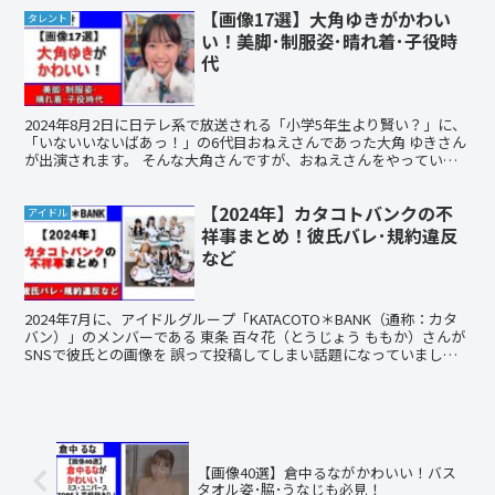
【画像17選】大角ゆきがかわい
タレント
い！美脚･制服姿･晴れ着･子役時
代
2024年8月2日に日テレ系で放送される「小学5年生より賢い？」に、
「いないいないばあっ！」の6代目おねえさんであった大角 ゆきさん
が出演されます。 そんな大角さんですが、おねえさんをやっていた
頃から可愛いと話題でした。 また、最近高校生...
【2024年】カタコトバンクの不
アイドル
祥事まとめ！彼氏バレ･規約違反
など
2024年7月に、アイドルグループ「KATACOTO＊BANK（通称：カタ
バン）」のメンバーである 東条 百々花（とうじょう ももか）さんが
SNSで彼氏との画像を 誤って投稿してしまい話題になっていまし
た。 過去にも同グループのメンバーが、...
【画像40選】倉中るながかわいい！バス
タオル姿･脇･うなじも必見！